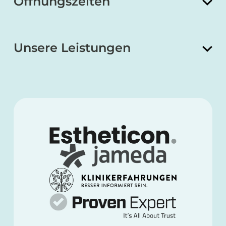
Öffnungszeiten
Unsere Leistungen
Brustvergrößerung
Brustverkleinerung
Bruststraffung
Lidstraffung
Faltenunterspritzung
Lippen aufspritzen
Fadenlifting